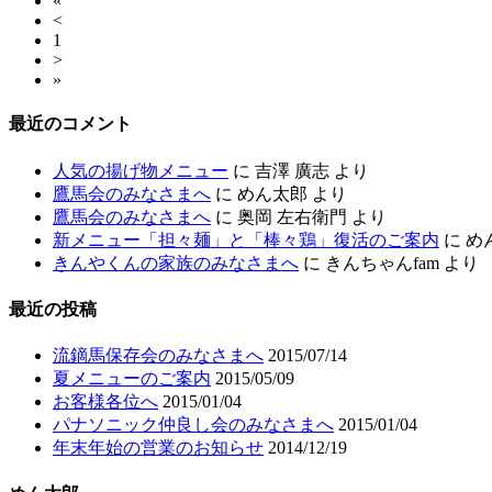
«
<
1
>
»
最近のコメント
人気の揚げ物メニュー
に
吉澤 廣志
より
鷹馬会のみなさまへ
に
めん太郎
より
鷹馬会のみなさまへ
に
奥岡 左右衛門
より
新メニュー「担々麺」と「棒々鶏」復活のご案内
に
め
きんやくんの家族のみなさまへ
に
きんちゃんfam
より
最近の投稿
流鏑馬保存会のみなさまへ
2015/07/14
夏メニューのご案内
2015/05/09
お客様各位へ
2015/01/04
パナソニック仲良し会のみなさまへ
2015/01/04
年末年始の営業のお知らせ
2014/12/19