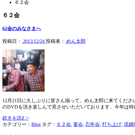
６２会
６２会
62会のみなさまへ
投稿日：
2013/12/24
投稿者：
めん太郎
12月21日に久しぶりに皆さん揃って、めん太郎に来てくだ
のDVDを頂き楽しんで見させいただいております、今年は
続きを読む
>
カテゴリー：
Blog
タグ：
６２会
,
宴会
,
忘年会
,
打ち上げ
,
流鏑