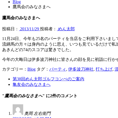
Blog
鷹馬会のみなさまへ
鷹馬会のみなさまへ
投稿日：
2013/11/29
投稿者：
めん太郎
11月24日、今年も25名のパーティを当店をご利用下さいま
流鏑馬の方々は身内のように思え、いつも見ているだけで私
あきんどの74のスコアは驚きでした。
今年の大晦日は伊多波刀神社に皆さんの顔を見に初詣に行か
カテゴリー：
Blog
タグ：
パーティ
,
伊多波刀神社
,
打ち上げ
,
第38回めん太郎ゴルフコンぺのご案内
亀友会のみなさまへ
"
鷹馬会のみなさまへ
" に2件のコメント
奥岡 左右衛門