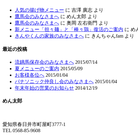
人気の揚げ物メニュー
に
吉澤 廣志
より
鷹馬会のみなさまへ
に
めん太郎
より
鷹馬会のみなさまへ
に
奥岡 左右衛門
より
新メニュー「担々麺」と「棒々鶏」復活のご案内
に
め
きんやくんの家族のみなさまへ
に
きんちゃんfam
より
最近の投稿
流鏑馬保存会のみなさまへ
2015/07/14
夏メニューのご案内
2015/05/09
お客様各位へ
2015/01/04
パナソニック仲良し会のみなさまへ
2015/01/04
年末年始の営業のお知らせ
2014/12/19
めん太郎
愛知県春日井市町屋町3777-1
TEL 0568-85-9608