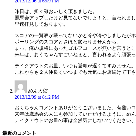
2013/12/06 at 6:09 PM
昨日は、担々麺おいしく頂きました。
鷹馬会アップしたけど見てないでしょ！と、言われまし
早速拝見しております。
スコアの一覧表が載ってないかと冷や冷やしましたがホ
ボーリングのスコアとさほど変わりませんから。
まっ、俺の規格にあったゴルフコースが無いと言うとこ
来年は、おくちゃんすごいねぇと、言われるよう頑張っ
テイクアウトのお皿、いつも返却が遅くてすみません。
これからも２人仲良くいつまでも元気にお店続けて下さ
めん太郎
2013/12/09 at 8:12 PM
おくちゃんコメントありがとうございました。有難いコ
来年は鷹馬会の人にも参加していただけるように、めん
テイクアウトのお皿の事は全然気にしないでください、
最近のコメント